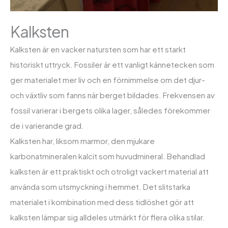
Kalksten
Kalksten är en vacker natursten som har ett starkt
historiskt uttryck. Fossiler är ett vanligt kännetecken som
ger materialet mer liv och en förnimmelse om det djur-
och växtliv som fanns när berget bildades. Frekvensen av
fossil varierar i bergets olika lager, således förekommer
de i varierande grad.
Kalksten har, liksom marmor, den mjukare
karbonatmineralen kalcit som huvudmineral. Behandlad
kalksten är ett praktiskt och otroligt vackert material att
använda som utsmyckning i hemmet. Det slitstarka
materialet i kombination med dess tidlöshet gör att
kalksten lämpar sig alldeles utmärkt för flera olika stilar.