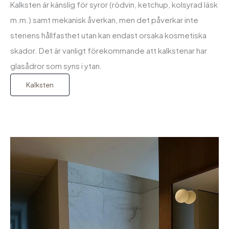
Kalksten är känslig för syror (rödvin, ketchup, kolsyrad läsk
m.m.) samt mekanisk åverkan, men det påverkar inte
stenens hållfasthet utan kan endast orsaka kosmetiska
skador. Det är vanligt förekommande att kalkstenar har
glasådror som syns i ytan.
Kalksten