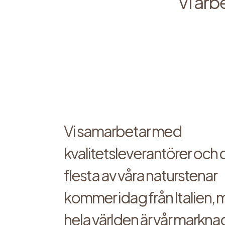
Vi arb
Vi samarbetar med
kvalitetsleverantörer och 
flesta av våra naturstenar
kommer idag från Italien,
hela världen är vår marknad