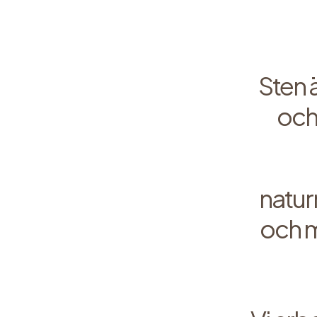
Sten 
och
natur
och m