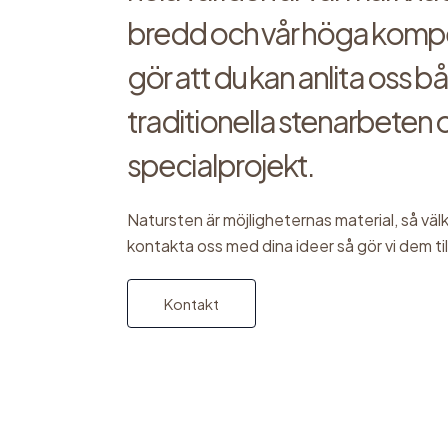
bredd och vår höga komp
gör att du kan anlita oss b
traditionella stenarbeten 
specialprojekt.
Natursten är möjligheternas material, så vä
kontakta oss med dina ideer så gör vi dem til
Kontakt