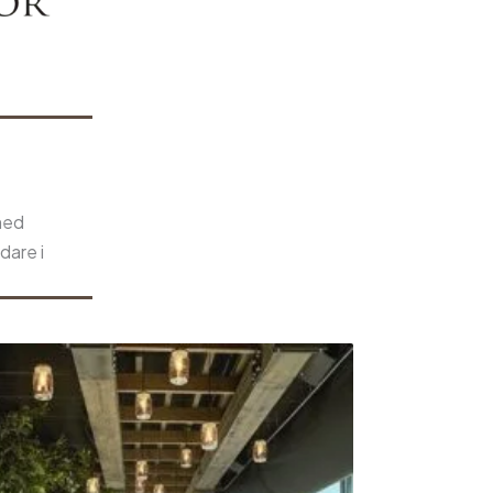
med
dare i