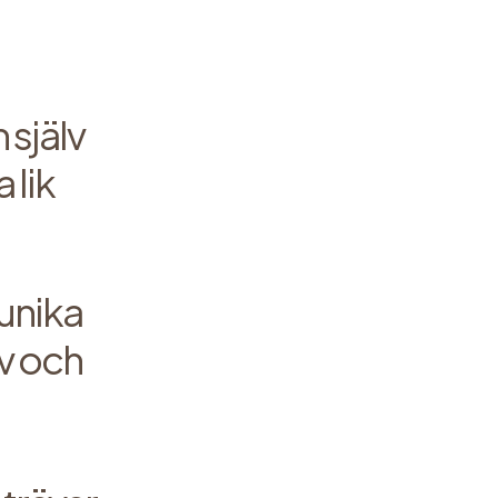
 själv
 lik
 unika
v och