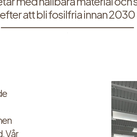
etar med hållbara material och 
efter att bli fosilfria innan 2030
de
 men
. Vår