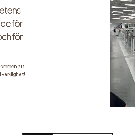
etens
åde för
och för
lkommen att
l verklighet!