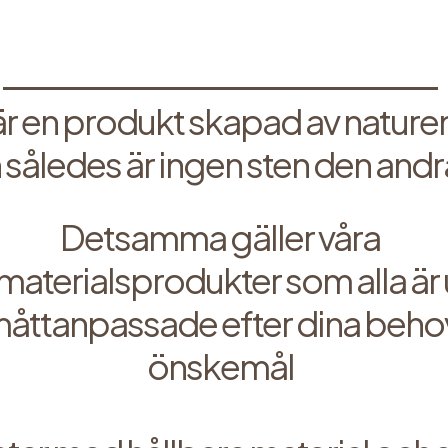
är en produkt skapad av naturen
 således är ingen sten den andra
Detsamma gäller våra
materialsprodukter som alla är
åttanpassade efter dina beho
önskemål