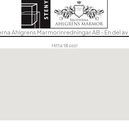
rna Ahlgrens Marmorinredningar AB - En del av
Hitta till oss!