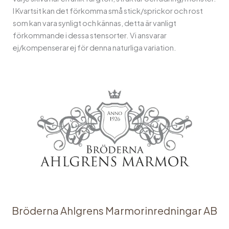
I Kvartsit kan det förkomma små stick/sprickor och rost
som kan vara synligt och kännas, detta är vanligt
förkommande i dessa stensorter. Vi ansvarar
ej/kompenserar ej för denna naturliga variation.
Bröderna Ahlgrens Marmorinredningar AB