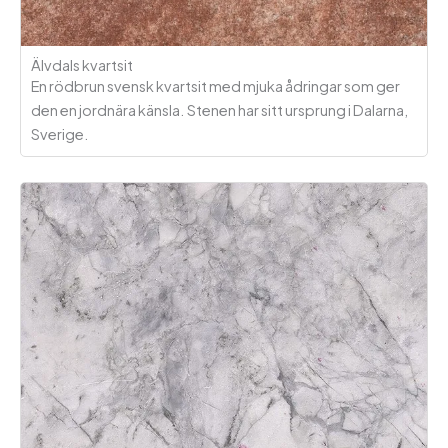
Älvdals kvartsit
En rödbrun svensk kvartsit med mjuka ådringar som ger
den en jordnära känsla. Stenen har sitt ursprung i Dalarna,
Sverige.