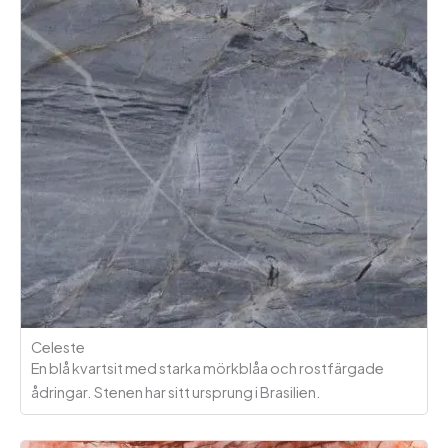
Celeste
En blå kvartsit med starka mörkblåa och rostfärgade
ådringar. Stenen har sitt ursprung i Brasilien.