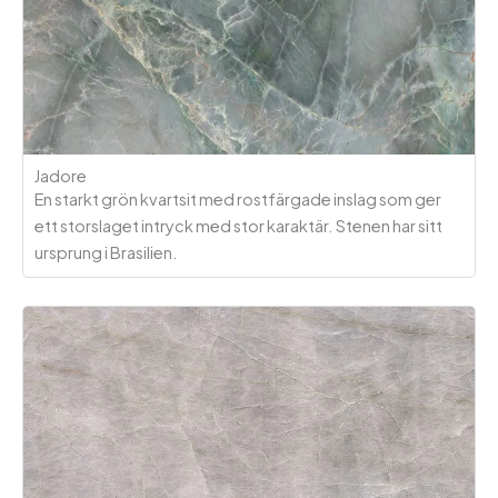
Jadore
En starkt grön kvartsit med rostfärgade inslag som ger
ett storslaget intryck med stor karaktär. Stenen har sitt
ursprung i Brasilien.