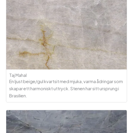
Taj Mahal
En ljust beige/gul kvartsit med mjuka, varma ådringar som
skapar ett harmoniskt uttryck. Stenen har sitt ursprung i
Brasilien.