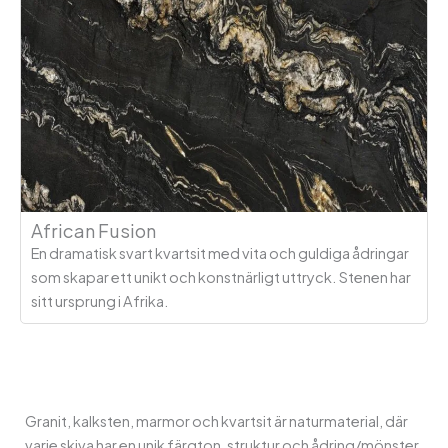
African Fusion
En dramatisk svart kvartsit med vita och guldiga ådringar
som skapar ett unikt och konstnärligt uttryck. Stenen har
sitt ursprung i Afrika.
Granit, kalksten, marmor och kvartsit är naturmaterial, där
varje skiva har en unik färgton, struktur och ådring/mönster.