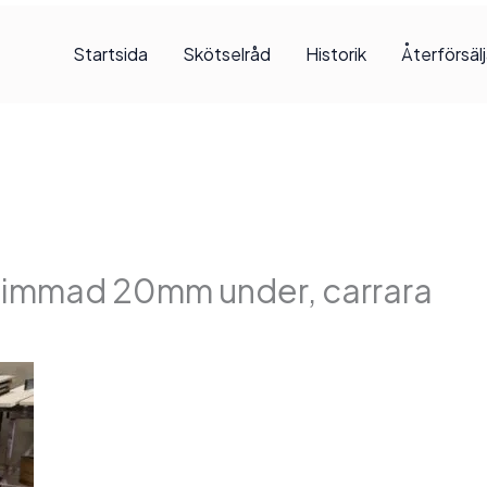
Startsida
Skötselråd
Historik
Återförsäl
immad 20mm under, carrara
, 2025