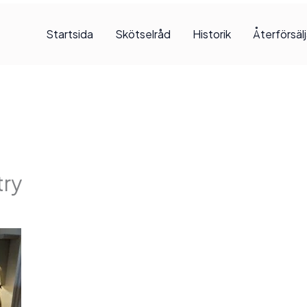
Startsida
Skötselråd
Historik
Återförsäl
try
 2025