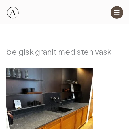
Hoppa
till
innehåll
belgisk granit med sten vask
Av
info@ahlgrensmarmor.se
/
2 juni, 2025