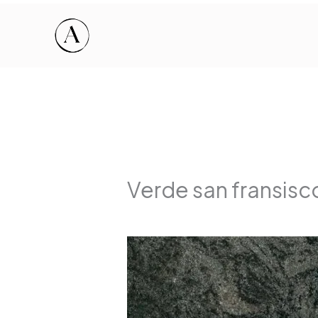
Hoppa
till
innehåll
Verde san fransisc
Av
info@ahlgrensmarmor.se
/
29 maj