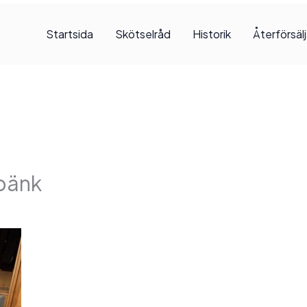
Startsida
Skötselråd
Historik
Återförsäl
 bänk
, 2025