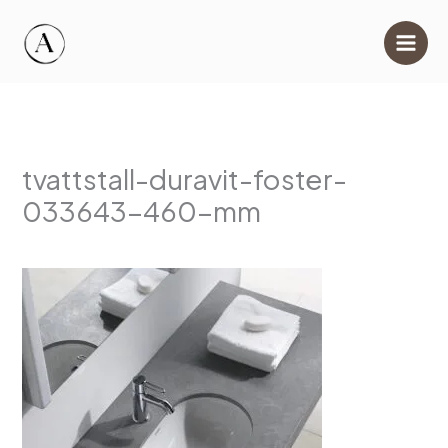
Hoppa
till
innehåll
tvattstall-duravit-foster-
033643-460-mm
Av
info@ahlgrensmarmor.se
/
11 juni, 2025