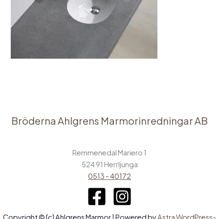
Bröderna Ahlgrens Marmorinredningar AB
Remmenedal Mariero 1
524 91 Herrljunga
0513 - 40172
Copyright © [c] Ahlgrens Marmor | Powered by
Astra WordPress-