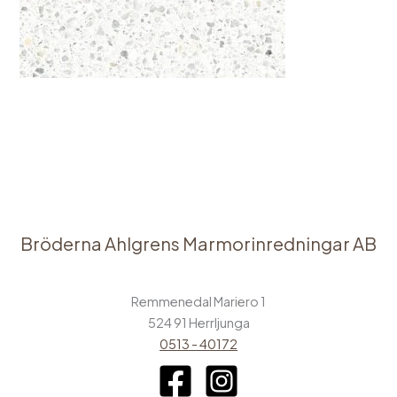
←
Föregående Media
Bröderna Ahlgrens Marmorinredningar AB
Remmenedal Mariero 1
524 91 Herrljunga
0513 - 40172