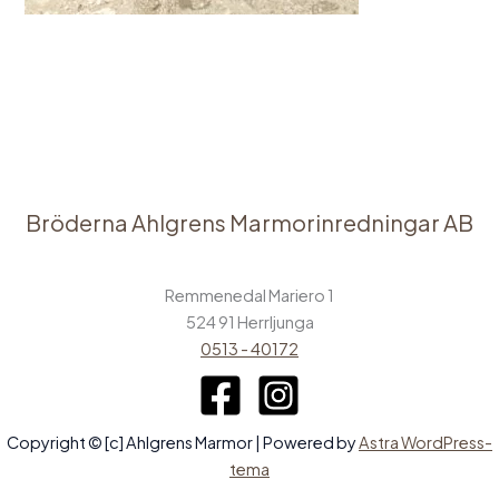
←
Föregående Media
Bröderna Ahlgrens Marmorinredningar AB
Remmenedal Mariero 1
524 91 Herrljunga
0513 - 40172
Copyright © [c] Ahlgrens Marmor | Powered by
Astra WordPress-
tema