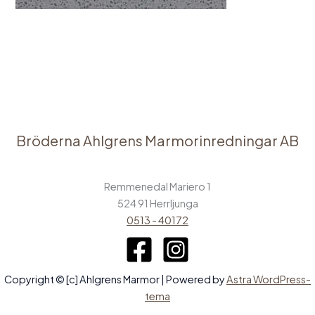
←
Föregående Media
Bröderna Ahlgrens Marmorinredningar AB
Remmenedal Mariero 1
524 91 Herrljunga
0513 - 40172
Copyright © [c] Ahlgrens Marmor | Powered by
Astra WordPress-
tema