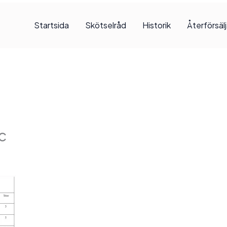
Startsida
Skötselråd
Historik
Återförsäl
c
sti, 2017