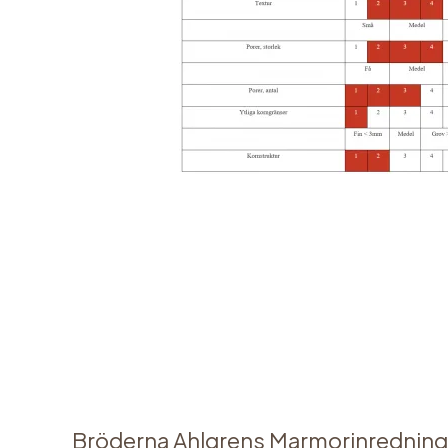
←
Föregående Media
Bröderna Ahlgrens Marmorinredning