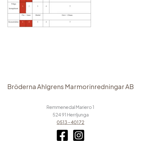
←
Föregående Media
Bröderna Ahlgrens Marmorinredningar AB
Remmenedal Mariero 1
524 91 Herrljunga
0513 - 40172