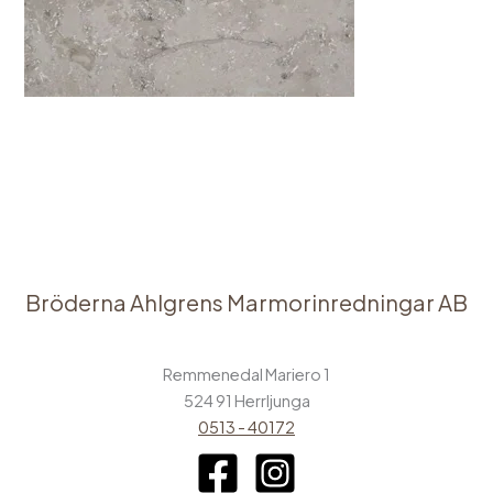
←
Föregående Media
Bröderna Ahlgrens Marmorinredningar AB
Remmenedal Mariero 1
524 91 Herrljunga
0513 - 40172