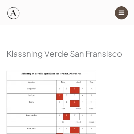
Hoppa
till
innehåll
Klassning Verde San Fransisco
Av
info@ahlgrensmarmor.se
/
15 juni, 2017