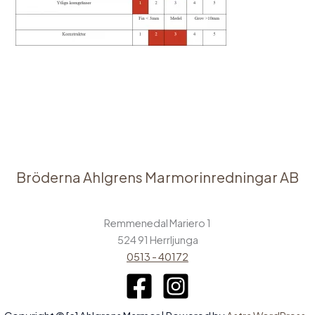
←
Föregående Media
Bröderna Ahlgrens Marmorinredningar AB
Remmenedal Mariero 1
524 91 Herrljunga
0513 - 40172