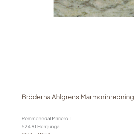
←
Föregående Media
Bröderna Ahlgrens Marmorinredning
Remmenedal Mariero 1
524 91 Herrljunga