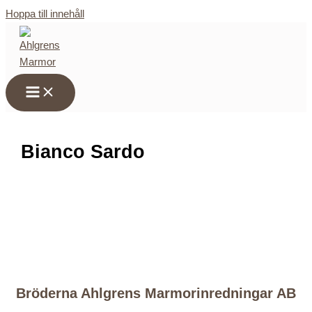
Hoppa till innehåll
Bianco Sardo
Av
info@ahlgrensmarmor.se
/
15 juni, 2017
←
Föregående Media
Bröderna Ahlgrens Marmorinredningar AB